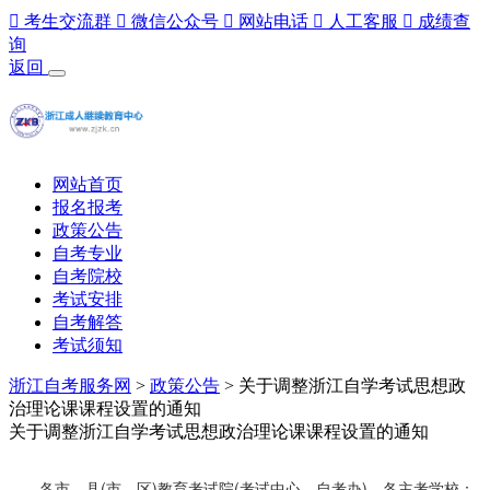

考生交流群

微信公众号

网站电话

人工客服

成绩查
询
返回
网站首页
报名报考
政策公告
自考专业
自考院校
考试安排
自考解答
考试须知
浙江自考服务网
>
政策公告
> 关于调整浙江自学考试思想政
治理论课课程设置的通知
关于调整浙江自学考试思想政治理论课课程设置的通知
各市、县(市、区)教育考试院(考试中心、自考办)，各主考学校：