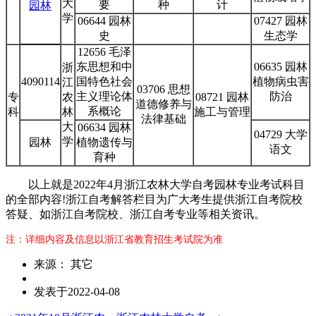
大
要
种
计
园林
学
06644 园林
07427 园林
史
生态学
12656 毛泽
东思想和中
06635 园林
浙
4090114
国特色社会
植物病虫害
江
03706 思想
主义理论体
防治
专
农
08721 园林
道德修养与
系概论
科
林
施工与管理
法律基础
大
06634 园林
04729 大学
学
园林
植物遗传与
语文
育种
以上就是2022年4月浙江农林大学自考园林专业考试科目
的全部内容!浙江自考解答栏目为广大考生提供浙江自考院校
答疑、如浙江自考院校、浙江自考专业等相关资讯。
注：详细内容及信息以浙江省教育招生考试院为准
来源： 其它
发表于2022-04-08