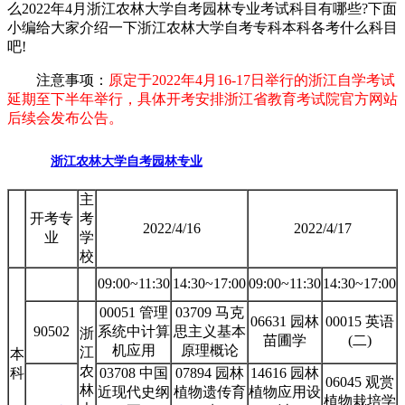
么2022年4月浙江农林大学自考园林专业考试科目有哪些?下面
小编给大家介绍一下浙江农林大学自考专科本科各考什么科目
吧!
注意事项：
原定于2022年4月16-17日举行的浙江自学考试
延期至下半年举行，具体开考安排浙江省教育考试院官方网站
后续会发布公告。
浙江农林大学自考园林专业
主
开考专
考
2022/4/16
2022/4/17
业
学
校
09:00~11:30
14:30~17:00
09:00~11:30
14:30~17:00
00051 管理
03709 马克
06631 园林
00015 英语
90502
系统中计算
思主义基本
浙
苗圃学
(二)
机应用
原理概论
江
本
农
科
03708 中国
07894 园林
14616 园林
06045 观赏
林
近现代史纲
植物遗传育
植物应用设
植物栽培学