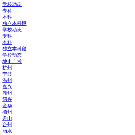
学校动态
专科
本科
独立本科段
学校动态
专科
本科
独立本科段
学校动态
地市自考
杭州
宁波
温州
嘉兴
湖州
绍兴
金华
衢州
舟山
台州
丽水