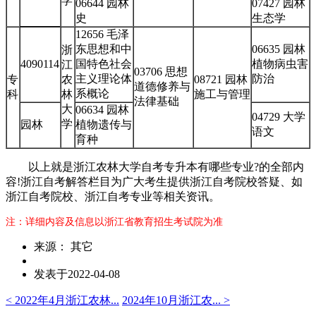
学
06644 园林
07427 园林
史
生态学
12656 毛泽
东思想和中
06635 园林
浙
4090114
国特色社会
植物病虫害
江
03706 思想
主义理论体
防治
专
农
08721 园林
道德修养与
系概论
科
林
施工与管理
法律基础
大
06634 园林
04729 大学
学
园林
植物遗传与
语文
育种
以上就是浙江农林大学自考专升本有哪些专业?的全部内
容!浙江自考解答栏目为广大考生提供浙江自考院校答疑、如
浙江自考院校、浙江自考专业等相关资讯。
注：详细内容及信息以浙江省教育招生考试院为准
来源： 其它
发表于2022-04-08
< 2022年4月浙江农林...
2024年10月浙江农... >