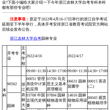
业?下面小编给大家介绍一下今年浙江农林大学自考专科本科
都有那些专业吧!
注意事项：
原定于2022年4月16-17日举行的浙江自学考试
延期至下半年举行，具体开考安排浙江省教育考试院官方网站
后续会发布公告。
浙江农林大学自考
园林专业
主
开考专
考
2022/4/16
2022/4/17
业
学
校
09:00~11:30
14:30~17:00
09:00~11:30
14:30~17:00
00051 管理
03709 马克
06631 园林
00015 英语
90502
系统中计算
思主义基本
浙
苗圃学
(二)
机应用
原理概论
江
本
农
科
03708 中国
07894 园林
14616 园林
06045 观赏
林
近现代史纲
植物遗传育
植物应用设
植物栽培学
大
要
种
计
园林