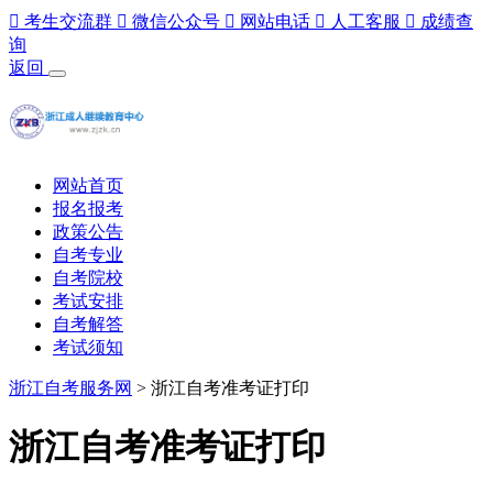

考生交流群

微信公众号

网站电话

人工客服

成绩查
询
返回
网站首页
报名报考
政策公告
自考专业
自考院校
考试安排
自考解答
考试须知
浙江自考服务网
>
浙江自考准考证打印
浙江自考准考证打印