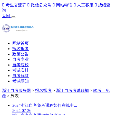

考生交流群

微信公众号

网站电话

人工客服

成绩查
询
返回
网站首页
报名报考
政策公告
自考专业
自考院校
考试安排
自考解答
考试须知
浙江自考服务网
>
报名报考
>
浙江自考考试须知
>
转考、免
考
> 列表
2024浙江自考免考课程如何在线申...
2024-07-26