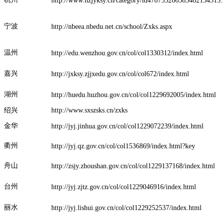
http://www.hzjyksy.cn/category/id478753266383482134315
宁波
http://nbeea.nbedu.net.cn/school/Zxks.aspx
温州
http://edu.wenzhou.gov.cn/col/col1330312/index.html
嘉兴
http://jxksy.zjjxedu.gov.cn/col/col672/index.html
湖州
http://huedu.huzhou.gov.cn/col/col1229692005/index.html
绍兴
http://www.sxszsks.cn/zxks
金华
http://jyj.jinhua.gov.cn/col/col1229072239/index.html
衢州
http://jyj.qz.gov.cn/col/col1536869/index.html?key
舟山
http://zsjy.zhoushan.gov.cn/col/col1229137168/index.html
台州
http://jyj.zjtz.gov.cn/col/col1229046916/index.html
丽水
http://jyj.lishui.gov.cn/col/col1229252537/index.html