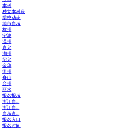
本科
独立本科段
学校动态
地市自考
杭州
宁波
温州
嘉兴
湖州
绍兴
金华
衢州
舟山
台州
丽水
报名报考
浙江自...
浙江自...
自考查...
报名入口
报名时间