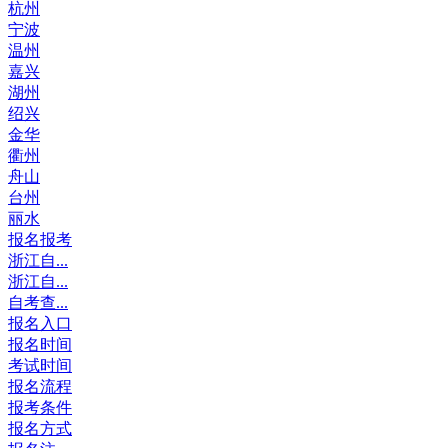
杭州
宁波
温州
嘉兴
湖州
绍兴
金华
衢州
舟山
台州
丽水
报名报考
浙江自...
浙江自...
自考查...
报名入口
报名时间
考试时间
报名流程
报考条件
报名方式