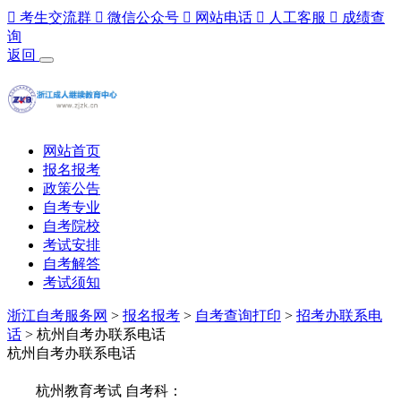

考生交流群

微信公众号

网站电话

人工客服

成绩查
询
返回
网站首页
报名报考
政策公告
自考专业
自考院校
考试安排
自考解答
考试须知
浙江自考服务网
>
报名报考
>
自考查询打印
>
招考办联系电
话
> 杭州自考办联系电话
杭州自考办联系电话
杭州教育考试 自考科：