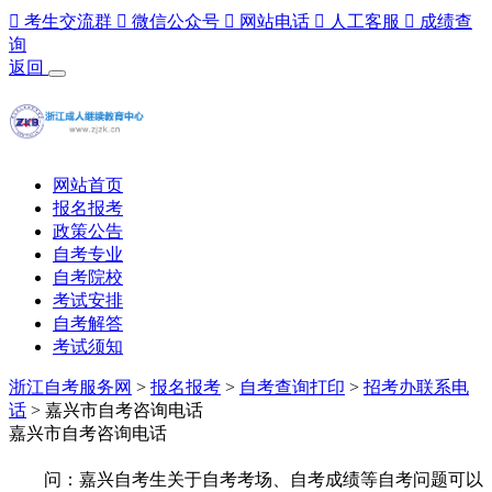

考生交流群

微信公众号

网站电话

人工客服

成绩查
询
返回
网站首页
报名报考
政策公告
自考专业
自考院校
考试安排
自考解答
考试须知
浙江自考服务网
>
报名报考
>
自考查询打印
>
招考办联系电
话
> 嘉兴市自考咨询电话
嘉兴市自考咨询电话
问：嘉兴自考生关于自考考场、自考成绩等自考问题可以