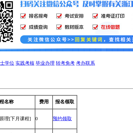
士学位
实践考核
毕业办理
转考免考
考办联系
程名称
费用
报名领取
学原理
[下月课程]
0
预约领取