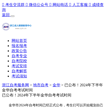

考生交流群

微信公众号

网站电话

人工客服

成绩查
询
返回
网站首页
报名报考
政策公告
自考专业
自考院校
考试安排
自考解答
考试须知
浙江自考服务网
>
地市自考
>
金华
> 已公布！2024年下半年
金华自考考试时间
已公布！2024年下半年金华自考考试时间
金华市2024年自考时间已经正式公布，考生们可以开始规划自己