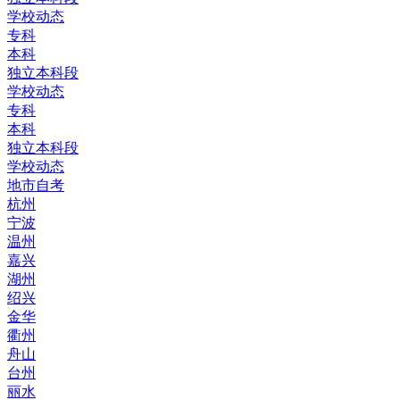
学校动态
专科
本科
独立本科段
学校动态
专科
本科
独立本科段
学校动态
地市自考
杭州
宁波
温州
嘉兴
湖州
绍兴
金华
衢州
舟山
台州
丽水