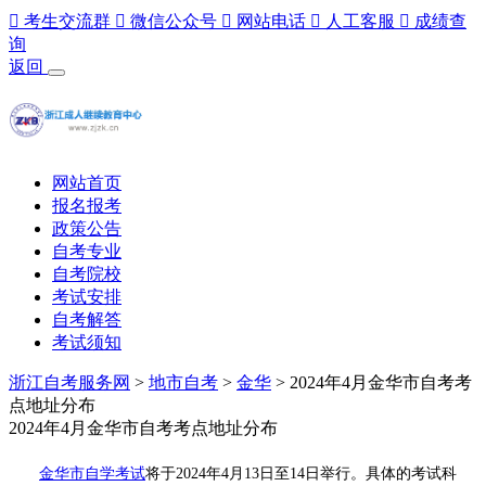

考生交流群

微信公众号

网站电话

人工客服

成绩查
询
返回
网站首页
报名报考
政策公告
自考专业
自考院校
考试安排
自考解答
考试须知
浙江自考服务网
>
地市自考
>
金华
> 2024年4月金华市自考考
点地址分布
2024年4月金华市自考考点地址分布
金华市自学考试
将于2024年4月13日至14日举行。具体的考试科