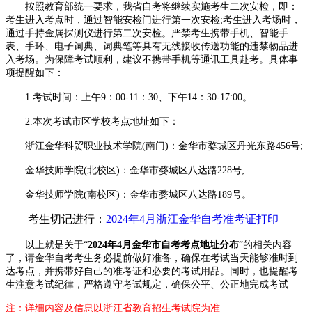
按照教育部统一要求，我省自考将继续实施考生二次安检，即：
考生进入考点时，通过智能安检门进行第一次安检;考生进入考场时，
通过手持金属探测仪进行第二次安检。严禁考生携带手机、智能手
表、手环、电子词典、词典笔等具有无线接收传送功能的违禁物品进
入考场。为保障考试顺利，建议不携带手机等通讯工具赴考。具体事
项提醒如下：
1.考试时间：上午9：00-11：30、下午14：30-17:00。
2.本次考试市区学校考点地址如下：
浙江金华科贸职业技术学院(南门)：金华市婺城区丹光东路456号;
金华技师学院(北校区)：金华市婺城区八达路228号;
金华技师学院(南校区)：金华市婺城区八达路189号。
考生切记进行：
2024年4月浙江金华自考准考证打印
以上就是关于“
2024年4月金华市自考考点地址分布
”的相关内容
了，请金华自考考生务必提前做好准备，确保在考试当天能够准时到
达考点，并携带好自己的准考证和必要的考试用品。同时，也提醒考
生注意考试纪律，严格遵守考试规定，确保公平、公正地完成考试
注：详细内容及信息以浙江省教育招生考试院为准