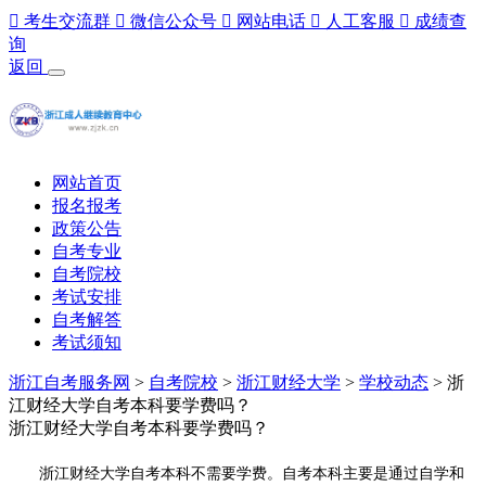

考生交流群

微信公众号

网站电话

人工客服

成绩查
询
返回
网站首页
报名报考
政策公告
自考专业
自考院校
考试安排
自考解答
考试须知
浙江自考服务网
>
自考院校
>
浙江财经大学
>
学校动态
> 浙
江财经大学自考本科要学费吗？
浙江财经大学自考本科要学费吗？
浙江财经大学自考本科不需要学费。‌自考本科主要是通过自学和