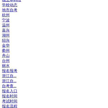
学校动态
地市自考
杭州
宁波
温州
嘉兴
湖州
绍兴
金华
衢州
舟山
台州
丽水
报名报考
浙江自...
浙江自...
自考查...
报名入口
报名时间
考试时间
报名流程