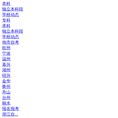
本科
独立本科段
学校动态
专科
本科
独立本科段
学校动态
地市自考
杭州
宁波
温州
嘉兴
湖州
绍兴
金华
衢州
舟山
台州
丽水
报名报考
浙江自...