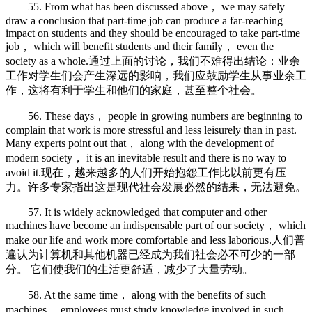
55. From what has been discussed above， we may safely
draw a conclusion that part-time job can produce a far-reaching
impact on students and they should be encouraged to take part-time
job， which will benefit students and their family， even the
society as a whole.通过上面的讨论，我们不难得出结论：业余
工作对学生们会产生深远的影响，我们应鼓励学生从事业余工
作，这将有利于学生和他们的家庭，甚至整个社会。
56. These days， people in growing numbers are beginning to
complain that work is more stressful and less leisurely than in past.
Many experts point out that， along with the development of
modern society， it is an inevitable result and there is no way to
avoid it.现在，越来越多的人们开始抱怨工作比以前更有压
力。许多专家指出这是现代社会发展必然的结果，无法避免。
57. It is widely acknowledged that computer and other
machines have become an indispensable part of our society， which
make our life and work more comfortable and less laborious.人们普
遍认为计算机和其他机器已经成为我们社会必不可少的一部
分。 它们使我们的生活更舒适，减少了大量劳动。
58. At the same time， along with the benefits of such
machines， employees must study knowledge involved in such