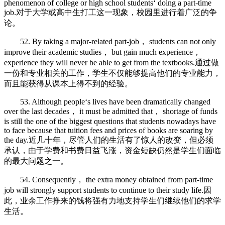
phenomenon of college or high school students‘ doing a part-time
job.对于大学或高中生打工这一现象，校园里进行着广泛的争
论。
52. By taking a major-related part-job， students can not only
improve their academic studies， but gain much experience，
experience they will never be able to get from the textbooks.通过做
一份和专业相关的工作，学生不仅能够提高他们的专业能力，
而且能获得从课本上得不到的经验。
53. Although people‘s lives have been dramatically changed
over the last decades， it must be admitted that， shortage of funds
is still the one of the biggest questions that students nowadays have
to face because that tuition fees and prices of books are soaring by
the day.近几十年，尽管人们的生活有了惊人的改变，但必须
承认，由于学费和书费日益飞涨，资金短缺仍然是学生们面临
的最大问题之一。
54. Consequently， the extra money obtained from part-time
job will strongly support students to continue to their study life.因
此，业余工作挣来的钱将强有力地支持学生们继续他们的求学
生活。