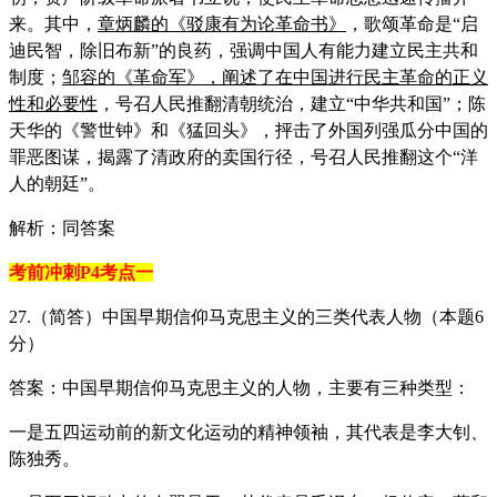
来。其中，
章炳麟的《驳康有为论革命书》
，歌颂革命是“启
迪民智，除旧布新”的良药，强调中国人有能力建立民主共和
制度；
邹容的《革命军》，阐述了在中国进行民主革命的正义
性和必要性
，号召人民推翻清朝统治，建立“中华共和国”；陈
天华的《警世钟》和《猛回头》，抨击了外国列强瓜分中国的
罪恶图谋，揭露了清政府的卖国行径，号召人民推翻这个“洋
人的朝廷”。
解析：同答案
考前冲刺P4考点一
27.（简答）中国早期信仰马克思主义的三类代表人物（本题6
分）
答案：中国早期信仰马克思主义的人物，主要有三种类型：
一是五四运动前的新文化运动的精神领袖，其代表是李大钊、
陈独秀。