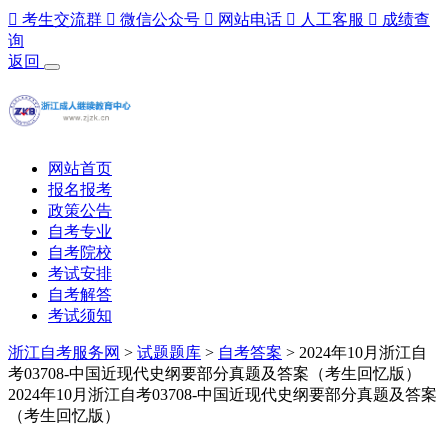

考生交流群

微信公众号

网站电话

人工客服

成绩查
询
返回
网站首页
报名报考
政策公告
自考专业
自考院校
考试安排
自考解答
考试须知
浙江自考服务网
>
试题题库
>
自考答案
> 2024年10月浙江自
考03708-中国近现代史纲要部分真题及答案（考生回忆版）
2024年10月浙江自考03708-中国近现代史纲要部分真题及答案
（考生回忆版）