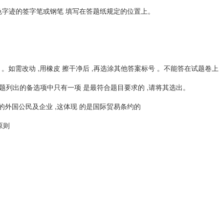
色字迹的签字笔或钢笔 填写在答题纸规定的位置上。
。如需改动 ,用橡皮 擦干净后 ,再选涂其他答案标号 。不能答在试题卷
在每小题列出的备选项中只有一项 是最符合题目要求的 ,请将其选出。
外国公民及企业 ,这体现 的是国际贸易条约的
原则