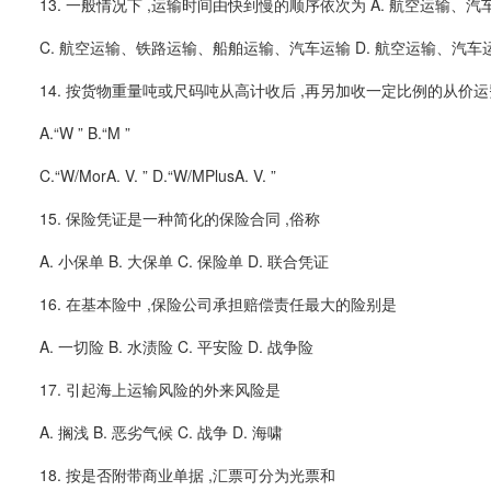
13. 一般情况下 ,运输时间由快到慢的顺序依次为 A. 航空运输、
C. 航空运输、铁路运输、船舶运输、汽车运输 D. 航空运输、汽车
14. 按货物重量吨或尺码吨从高计收后 ,再另加收一定比例的从价运
A.“W ” B.“M ”
C.“W/MorA. V. ” D.“W/MPlusA. V. ”
15. 保险凭证是一种简化的保险合同 ,俗称
A. 小保单 B. 大保单 C. 保险单 D. 联合凭证
16. 在基本险中 ,保险公司承担赔偿责任最大的险别是
A. 一切险 B. 水渍险 C. 平安险 D. 战争险
17. 引起海上运输风险的外来风险是
A. 搁浅 B. 恶劣气候 C. 战争 D. 海啸
18. 按是否附带商业单据 ,汇票可分为光票和