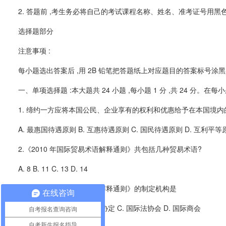
2. 答题前 ,考生务必将自己的考试课程名称、姓名、准考证号用黑
选择题部分
注意事项 :
每小题选出答案后 ,用 2B 铅笔把答题纸上对应题目的答案标号涂黑 
一、单项选择题 :本大题共 24 小题 ,每小题 1 分 ,共 24 分。
1. 缔约一方应将本国公民、企业享有的权利和优惠给予在本国境内的
A. 最惠国待遇原则 B. 互惠待遇原则 C. 国民待遇原则 D. 互利平等
2.《2010 年国际贸易术语解释通则》共包括几种贸易术语?
A. 8 B. 11 C. 13 D. 14
3.《2010 年国际贸易术语解释通则》的制定机构是
在线咨询
A. 世界贸易组织 B. 关贸总协定 C. 国际法协会 D. 国际商会
自考报名查询咨询
自考新生报名指导