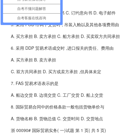
4. 书面合同的形式有合同和
自考不懂问题解答
A. 成交确认书 B. 合作意向书 C. 订约意向书 D. 电子邮件
自考客服在线咨询
5. 采用 FOB 吊钩下交货时 , 吊装入舱以及其他各项费用由
A. 买方承担 B. 卖方承担 C. 船方承担 D. 买卖双方共同承担
6. 采用 DDP 贸易术语成交时 ,进口报关的责任、费用由
A. 买方承担 B. 卖方承担
C. 双方共同承担 D. 买方或卖方承担 ,但具体未定
7. FAS 贸易术语表示的是
A. 船边交货 B. 边境交货 C. 工厂交货 D. 船上交货
8. 国际贸易合同中的价格条款一般包括货物单价与
A. 货物名称 B. 货物总值 C. 交货时间 D. 交货地点
浙 00090# 国际贸易实务( 一)试题 第 1 页( 共 5 页)