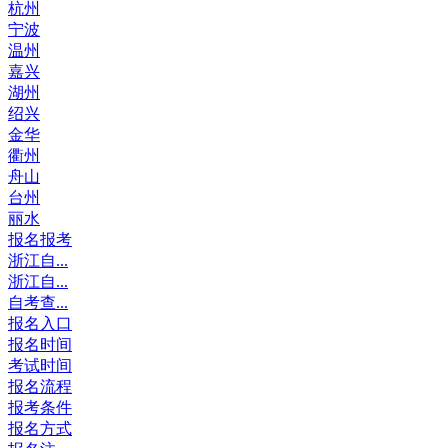
杭州
宁波
温州
嘉兴
湖州
绍兴
金华
衢州
舟山
台州
丽水
报名报考
浙江自...
浙江自...
自考查...
报名入口
报名时间
考试时间
报名流程
报考条件
报名方式