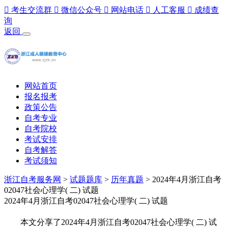

考生交流群

微信公众号

网站电话

人工客服

成绩查
询
返回
网站首页
报名报考
政策公告
自考专业
自考院校
考试安排
自考解答
考试须知
浙江自考服务网
>
试题题库
>
历年真题
> 2024年4月浙江自考
02047社会心理学( 二) 试题
2024年4月浙江自考02047社会心理学( 二) 试题
本文分享了2024年4月浙江自考02047社会心理学( 二) 试