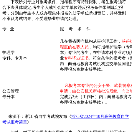
下表所列专业对报考条件、报考程序有特殊限制，考生报考须符
合下表具体规定;考生个人或社会助学单位违反报考条件限制规定报
考，分别由考生本人或办理集体报名的助学单位承担责任，并将受到
不承认考试结果、不受理毕业申请的处理。
专 业
报 考 条 件
凡在我省医疗机构从事护理工作，
获得
程度的在职人员
，均可报考护理学（专
护理学
本）专业的考生，在申请本科毕业时须
专科、专升本
业
专科毕业证书
。符合条件的报考者（
内，向当地教育考试机构提交单位同意
办理报名资格审核手续。
凡报考本专业的公安干警、武装警察
公安管理
申请，由公安机关审核批准后统一向当
专升本
完成后3天（工作日）内，向当地教育
办理报名资格审核手续）。
来源于：浙江 省自学考试院发布《
浙江省2024年10月高等教育自学
考试报考简章
》