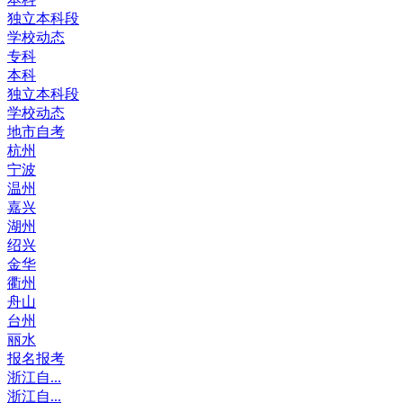
独立本科段
学校动态
专科
本科
独立本科段
学校动态
地市自考
杭州
宁波
温州
嘉兴
湖州
绍兴
金华
衢州
舟山
台州
丽水
报名报考
浙江自...
浙江自...