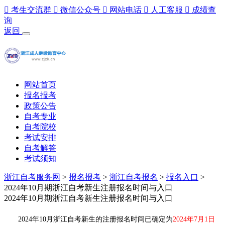

考生交流群

微信公众号

网站电话

人工客服

成绩查
询
返回
网站首页
报名报考
政策公告
自考专业
自考院校
考试安排
自考解答
考试须知
浙江自考服务网
>
报名报考
>
浙江自考报名
>
报名入口
>
2024年10月期浙江自考新生注册报名时间与入口
2024年10月期浙江自考新生注册报名时间与入口
2024年10月浙江自考新生的注册报名时间已确定为
2024年7月1日