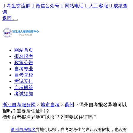

考生交流群

微信公众号

网站电话

人工客服

成绩查
询
返回
网站首页
报名报考
政策公告
自考专业
自考院校
考试安排
自考解答
考试须知
浙江自考服务网
>
地市自考
>
衢州
> 衢州自考报名异地可以
报吗？需要居住证吗？
衢州自考报名异地可以报吗？需要居住证吗？
衢州自考报名
异地可以报，自考对考生的户籍没有限制，也没有