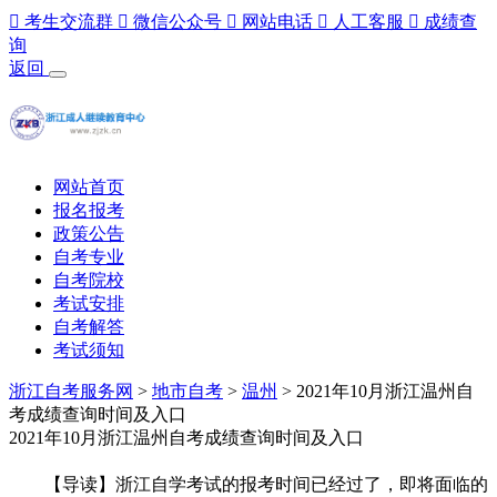

考生交流群

微信公众号

网站电话

人工客服

成绩查
询
返回
网站首页
报名报考
政策公告
自考专业
自考院校
考试安排
自考解答
考试须知
浙江自考服务网
>
地市自考
>
温州
> 2021年10月浙江温州自
考成绩查询时间及入口
2021年10月浙江温州自考成绩查询时间及入口
【导读】浙江自学考试的报考时间已经过了，即将面临的