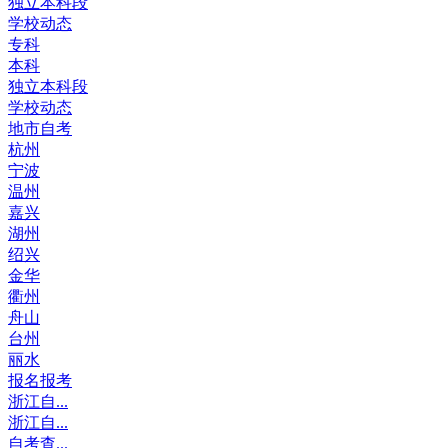
独立本科段
学校动态
专科
本科
独立本科段
学校动态
地市自考
杭州
宁波
温州
嘉兴
湖州
绍兴
金华
衢州
舟山
台州
丽水
报名报考
浙江自...
浙江自...
自考查...