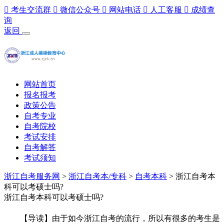

考生交流群

微信公众号

网站电话

人工客服

成绩查
询
返回
网站首页
报名报考
政策公告
自考专业
自考院校
考试安排
自考解答
考试须知
浙江自考服务网
>
浙江自考本/专科
>
自考本科
> 浙江自考本
科可以考硕士吗?
浙江自考本科可以考硕士吗?
【导读】由于如今浙江自考的流行，所以有很多的考生是