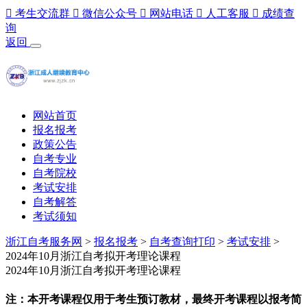

考生交流群

微信公众号

网站电话

人工客服

成绩查
询
返回
网站首页
报名报考
政策公告
自考专业
自考院校
考试安排
自考解答
考试须知
浙江自考服务网
>
报名报考
>
自考查询打印
>
考试安排
>
2024年10月浙江自考拟开考理论课程
2024年10月浙江自考拟开考理论课程
注：本开考课程仅用于考生预订教材，最终开考课程以报考简