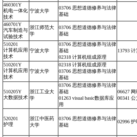
460301Y
03706 思想道德修养与法律
机电一体化
宁波大学
基础
技术
460701Y
浙江师范大
03706 思想道德修养与法律
汽车制造与
学
基础
试验技术
510201
03706 思想道德修养与法律
计算机应用
宁波大学
基础
13793
技术
02318 计算机组成原理
510201Y
02318 计算机组成原理
计算机应用
宁波大学
03706 思想道德修养与法律
技术
基础
03706 思想道德修养与法律
510205Y
浙江工业大
基础
06627
大数据技术
学
01263 visual basic数据库应
00341
用
520201
浙江中医药
03706 思想道德修养与法律
02996
护理
大学
基础