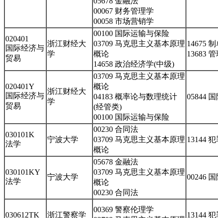
05678 金融法
00067 财务管理学
00058 市场营销学
00100 国际运输与保险
020401
浙江财经大
03709 马克思主义基本原理
14675
国际经济与
学
概论
13683
贸易
14658 政治经济学(中级)
03709 马克思主义基本原理
020401Y
概论
浙江财经大
国际经济与
04183 概率论与数理统计
05844
学
贸易
(经管类)
00100 国际运输与保险
00230 合同法
030101K
宁波大学
03709 马克思主义基本原理
13144 
法学
概论
05678 金融法
030101KY
03709 马克思主义基本原理
宁波大学
00246
法学
概论
00230 合同法
00369 警察伦理学
030612TK
浙江警察学
13144 