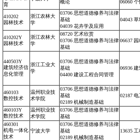
概论
06060
育
03706 思想道德修养与法律
浙江农林大
410202
基础
04043
园林技术
学
04039 花卉学及应用
08720 艺术欣赏
浙江农林大
410202Y
03706 思想道德修养与法律
06637
园林技术
学
基础
440503Y
03706 思想道德修养与法律
浙江工业大
建筑经济信
基础
06936
学
息化管理
04400 建设工程合同管理
03706 思想道德修养与法律
温州职业技
460103
基础
02187
数控技术
术学院
02189 机械制造基础
460103Y
温州职业技
03706 思想道德修养与法律
数控技术
术学院
基础
460301
03706 思想道德修养与法律
机电一体化
宁波大学
基础
13635
技术
02189 机械制造基础