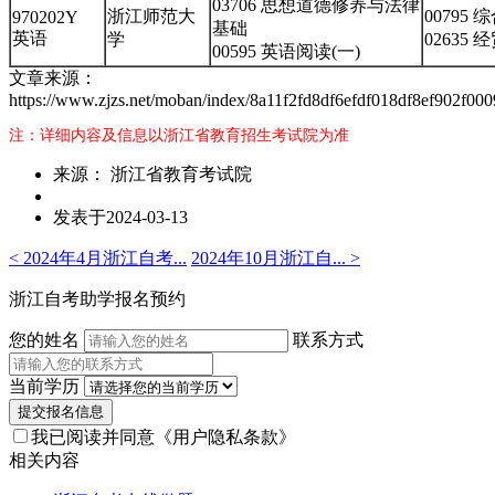
03706 思想道德修养与法律
浙江师范大
00795 
970202Y
基础
英语
学
02635
00595 英语阅读(一)
文章来源：
https://www.zjzs.net/moban/index/8a11f2fd8df6efdf018df8ef902f000
注：详细内容及信息以浙江省教育招生考试院为准
来源： 浙江省教育考试院
发表于2024-03-13
< 2024年4月浙江自考...
2024年10月浙江自... >
浙江自考助学报名预约
您的姓名
联系方式
当前学历
提交报名信息
我已阅读并同意
《用户隐私条款》
相关内容