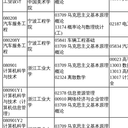
工业设计
中国美术学
概论
院
03709 马克思主义基本原理
080208
宁波工程学
概论
汽车服务工
02187
院
13174 概率论与数理统计
程
(工)
080208Y
05841 车辆工程基础
宁波工程学
汽车服务工
03709 马克思主义基本原理
05834
院
程
概论
00023
080901
03709 马克思主义基本原理
13003
浙江工业大
计算机科学
概论
13013
学
与技术
02324 离散数学
13017
全
080901Y1
02378 信息资源管理
计算机科学
浙江工业大
00910 网络经济与企业管理
与技术（计
学
03709 马克思主义基本原理
算机信息管
概论
理）
080901Y2
计算机科学
03709 马克思主义基本原理