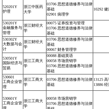
03706 思想道德修养与法律
520201Y
浙江中医药
基础
10292
护理
大学
02901 病理学
530201Y
00075 证券投资与管理
浙江财经大
金融服务与
03706 思想道德修养与法律
学
管理
基础
530302Y
03706 思想道德修养与法律
浙江财经大
大数据与会
基础
学
计
00067 财务管理学
00088 基础英语
530501Y
浙江工商大
00058 市场营销学
国际经济与
学
03706 思想道德修养与法律
贸易
基础
530601
浙江工商大
03706 思想道德修养与法律
13125
工商企业管
学
基础
13886
理
530601Y
00058 市场营销学
浙江工商大
工商企业管
03706 思想道德修养与法律
学
理
基础