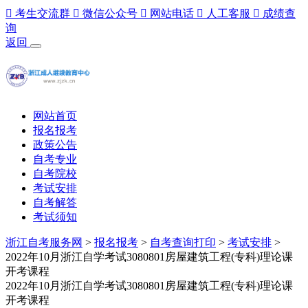

考生交流群

微信公众号

网站电话

人工客服

成绩查
询
返回
网站首页
报名报考
政策公告
自考专业
自考院校
考试安排
自考解答
考试须知
浙江自考服务网
>
报名报考
>
自考查询打印
>
考试安排
>
2022年10月浙江自学考试3080801房屋建筑工程(专科)理论课
开考课程
2022年10月浙江自学考试3080801房屋建筑工程(专科)理论课
开考课程