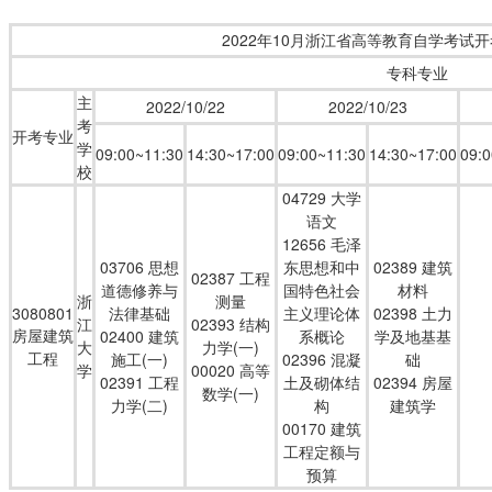
2022
年
10
月浙江省高等教育自学考试开
专科专业
主
2022/10/22
2022/10/23
考
开考专业
学
09:00~11:30
14:30~17:00
09:00~11:30
14:30~17:00
09:
校
04729 大学
语文
12656 毛泽
03706 思想
东思想和中
02389 建筑
02387 工程
道德修养与
国特色社会
材料
浙
测量
3080801
法律基础
主义理论体
02398 土力
江
02393 结构
房屋建筑
02400 建筑
系概论
学及地基基
大
力学(一)
工程
施工(一)
02396 混凝
础
学
00020 高等
02391 工程
土及砌体结
02394 房屋
数学(一)
力学(二)
构
建筑学
00170 建筑
工程定额与
预算