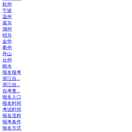
杭州
宁波
温州
嘉兴
湖州
绍兴
金华
衢州
舟山
台州
丽水
报名报考
浙江自...
浙江自...
自考查...
报名入口
报名时间
考试时间
报名流程
报考条件
报名方式