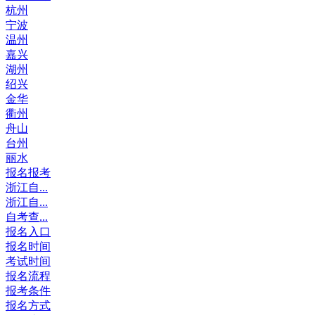
杭州
宁波
温州
嘉兴
湖州
绍兴
金华
衢州
舟山
台州
丽水
报名报考
浙江自...
浙江自...
自考查...
报名入口
报名时间
考试时间
报名流程
报考条件
报名方式