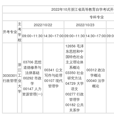
2022
年
10
月浙江省高等教育自学考试开
专科专业
主
2022/10/22
2022/10/23
考
开考专业
学
09:00~11:30
14:30~17:00
09:00~11:30
14:30~17:00
09:
校
12656 毛泽
东思想和中
国特色社会
03706 思想
主义理论体
浙
道德修养与
系概论
江
00341 公文
00312 政治
法律基础
03350 社会
工
写作与处理
学概论
3030301
00292 市政
研究方法
行政管理
业
00107 现代
00040 法学
学
04729 大学
大
管理学
概论
00147 人力
语文
学
资源管理(一)
00277 行政
管理学
00182 公共
关系学