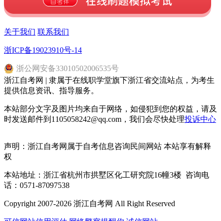
关于我们
联系我们
浙ICP备19023910号-14
浙
公网安备
33010502006535
号
浙江自考网 | 隶属于在线职学堂旗下浙江省交流站点，为考生
提供信息资讯、指导服务。
本站部分文字及图片均来自于网络，如侵犯到您的权益，请及
时发送邮件到1105058242@qq.com，我们会尽快处理
投诉中心
声明：浙江自考网属于自考信息咨询民间网站 本站享有解释
权
本站地址：浙江省杭州市拱墅区化工研究院16幢3楼 咨询电
话：0571-87097538
Copyright 2007-2026 浙江自考网 All Right Reserved