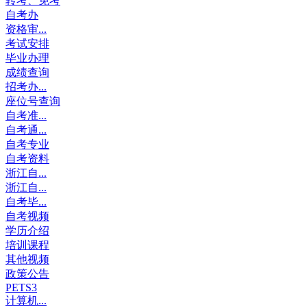
转考、免考
自考办
资格审...
考试安排
毕业办理
成绩查询
招考办...
座位号查询
自考准...
自考通...
自考专业
自考资料
浙江自...
浙江自...
自考毕...
自考视频
学历介绍
培训课程
其他视频
政策公告
PETS3
计算机...