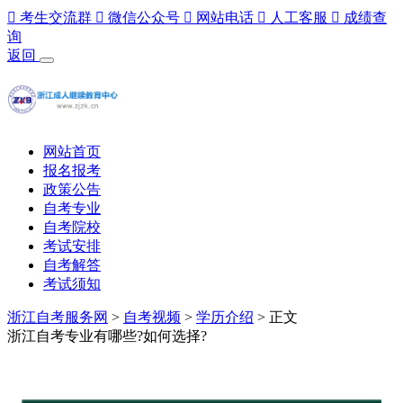

考生交流群

微信公众号

网站电话

人工客服

成绩查
询
返回
网站首页
报名报考
政策公告
自考专业
自考院校
考试安排
自考解答
考试须知
浙江自考服务网
>
自考视频
>
学历介绍
> 正文
浙江自考专业有哪些?如何选择?