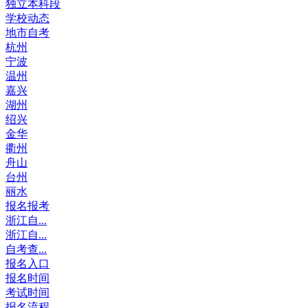
独立本科段
学校动态
地市自考
杭州
宁波
温州
嘉兴
湖州
绍兴
金华
衢州
舟山
台州
丽水
报名报考
浙江自...
浙江自...
自考查...
报名入口
报名时间
考试时间
报名流程