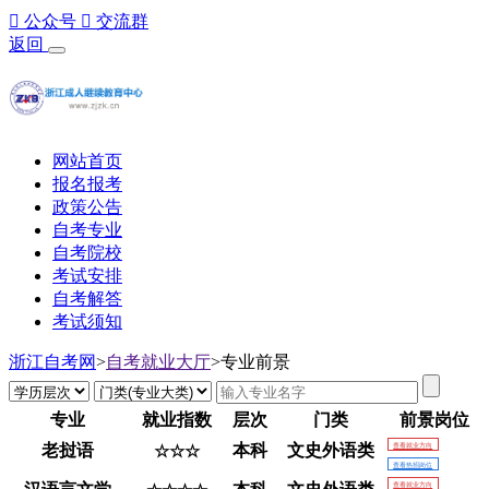

公众号

交流群
返回
网站首页
报名报考
政策公告
自考专业
自考院校
考试安排
自考解答
考试须知
浙江自考网
>
自考就业大厅
>
专业前景
专业
就业指数
层次
门类
前景岗位
老挝语
本科
文史外语类
查看就业方向
☆☆☆
查看热招岗位
查看就业方向