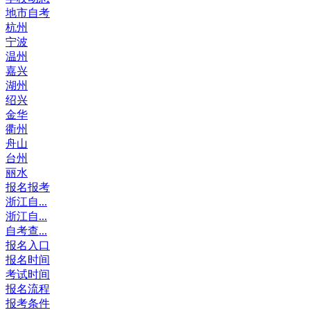
地市自考
杭州
宁波
温州
嘉兴
湖州
绍兴
金华
衢州
舟山
台州
丽水
报名报考
浙江自...
浙江自...
自考查...
报名入口
报名时间
考试时间
报名流程
报考条件